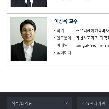
이상욱 교수
학위
커뮤니케이션학박사 (Mic
연구분야
계산사회과학, 과학커
이메일
sanguklee@hufs.a
홈페이지
학부/대학원
주요산하기관