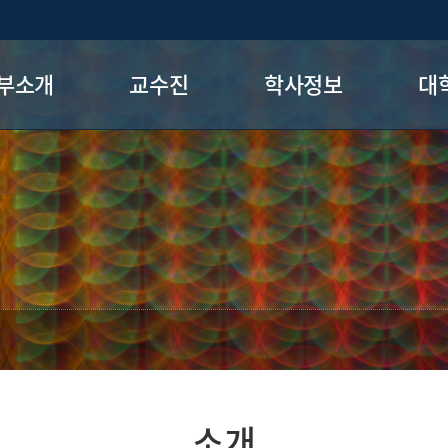
부소개
교수진
학사정보
대
장 인사말
현직교수
전공로드맵
일반
공소개
명예교수
전공필수
글로벌미
니케이
전&미션
세부전공교류
정치행정
생활동
7+1제도
련시설
현장실습제도
시는 길
졸업시험
소개