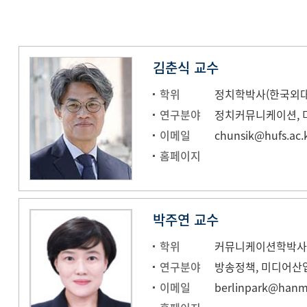
김춘식 교수
학위
정치학박사(한국외대
연구분야
이메일
chunsik@hufs.ac.
홈페이지
박주연 교수
학위
커뮤니케이션학박사(Free
연구분야
방송정책, 미디어산
이메일
berlinpark@hanma