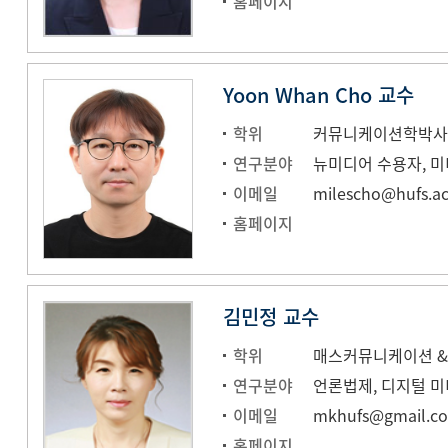
홈페이지
Yoon Whan Cho 교수
학위
커뮤니케이션학박사(Rut
연구분야
이메일
milescho@hufs.ac
홈페이지
김민정 교수
학위
연구분야
언론법제, 디지털 
이메일
mkhufs@gmail.c
홈페이지