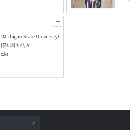
higan State University)
뮤니케이션, AI
c.kr