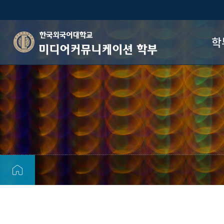
학
미디어커뮤니케이션 학부
학부
전
비
학
관
오