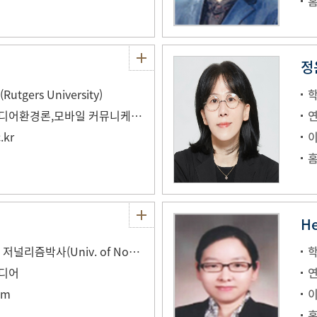
정
gers University)
뉴미디어 수용자, 미디어환경론,모바일 커뮤니케이션
.kr
He
매스커뮤니케이션 & 저널리즘박사(Univ. of North Carolina at Chapel Hill)
미디어
om