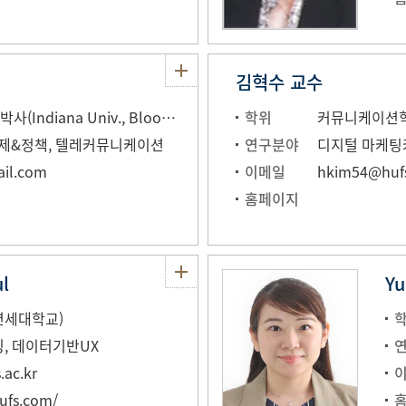
김혁수 교수
텔레커뮤니케이션학박사(Indiana Univ., Bloomington)
학위
커뮤니케이션학박사
경제&정책, 텔레커뮤니케이션
연구분야
디지털 마케팅
il.com
이메일
hkim54@hufs
홈페이지
l
Yu
연세대학교)
링, 데이터기반UX
ac.kr
ufs.com/