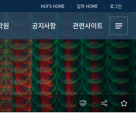
HUFS HOME
입학 HOME
로그인
학원
공지사항
관련사이트
대학원
학사공지
관련사이트
디어커뮤
장학공지
션대학원
홍보
언론대학
커리어공지
원
대학원게시판