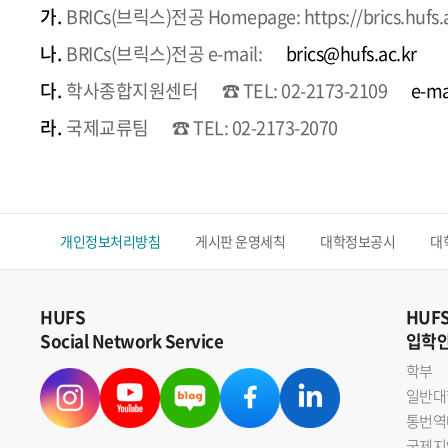
가.
BRICs(브릭스)전공 Homepage: https://brics.hufs.
나.
BRICs(브릭스)전공 e-mail:
brics@hufs.ac.kr
다.
학사종합지원센터
☎ TEL: 02-2173-2109
e-ma
라.
국제교류팀
☎ TEL: 02-2173-2070
개인정보처리방침
게시판 운영세칙
대학정보공시
대
HUFS
HUF
Social Network Service
입학
학부
일반대
통번역
국제지