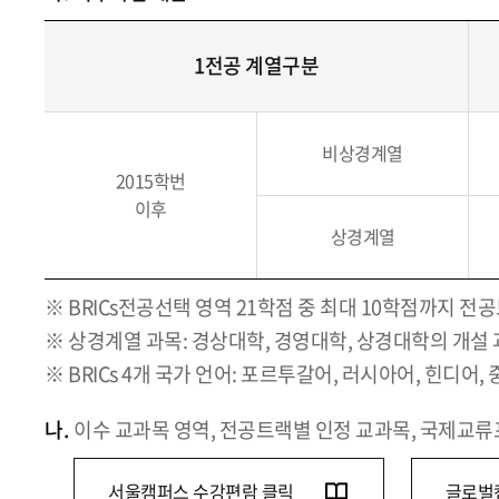
1전공 계열구분
비상경계열
2015학번
이후
상경계열
※ BRICs전공선택 영역 21학점 중 최대 10학점까지 전
※ 상경계열 과목: 경상대학, 경영대학, 상경대학의 개설 과
※ BRICs 4개 국가 언어: 포르투갈어, 러시아어, 힌디어,
나.
이수 교과목 영역, 전공트랙별 인정 교과목, 국제교류
서울캠퍼스 수강편람 클릭
글로벌