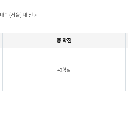
대학(서울) 내 전공
총 학점
42학점