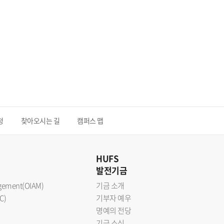
청
찾아오시는 길
캠퍼스 맵
HUFS
발전기금
nagement(OIAM)
기금 소개
C)
기부자 예우
명예의 전당
기금 소식