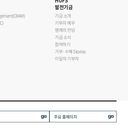
HUFS
발전기금
nagement(OIAM)
기금 소개
C)
기부자 예우
명예의 전당
기금 소식
참여하기
기부·수혜 Stories
이달의 기부자
go
go
주요 홈페이지