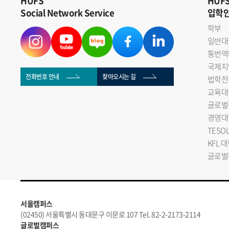
HUFS
HUF
Social Network Service
입학
학부
일반대
통번역
국제지
전화번호 안내
찾아오시는 길
법학전
교육대
글로벌
경영대
TESO
KFL 
글로벌
서울캠퍼스
(02450) 서울특별시 동대문구 이문로 107 Tel. 82-2-2173-2114
글로벌캠퍼스