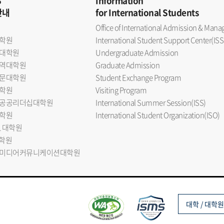
S
Information
안내
for International Students
Office of International Admission & Ma
학원
International Student Support Center(ISS
대학원
Undergraduate Admission
역대학원
Graduate Admission
문대학원
Student Exchange Program
학원
Visiting Program
공공리더십대학원
International Summer Session(ISS)
학원
International Student Organization(ISO)
L 대학원
대학원
미디어커뮤니케이션대학원
대학 / 대학원