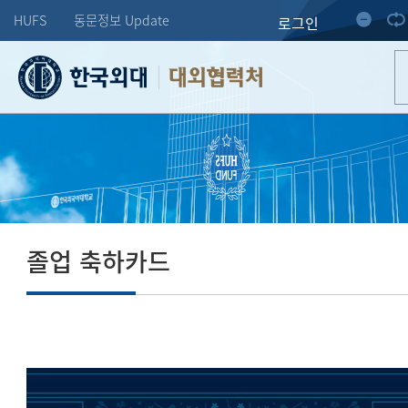
HUFS
동문정보 Update
로그인
대외협력처
졸업 축하카드