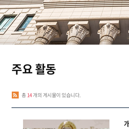
주요 활동
총
14
개의 게시물이 있습니다.
개