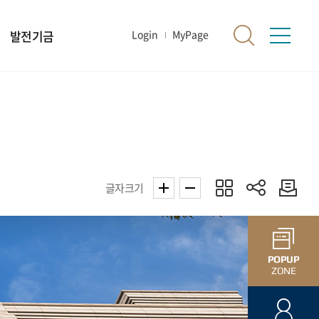
발전기금
Login
MyPage
글자크기
POPUP
ZONE