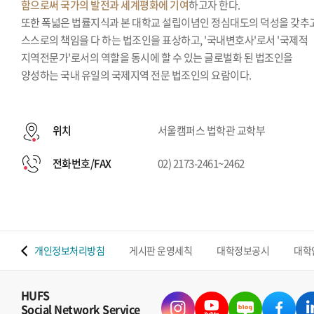
함으로써 국가의 발전과 세계평화에 기여
하고자 한다.
또한 폭넓은 법률지식과 본 대학교 설립이념인 정심대도의 덕성을 갖추
스스로의 책임을 다 하는 법조인을 표상하고, '국내변호사'로서 '국제적
지역전문가'로서의 역할을 동시에 할 수 있는 글로벌화 된 법조인을
양성하는 국내 유일의 국제지역 전문 법조인의 요람이다.
위치
서울캠퍼스 법학관 교학부
전화번호/FAX
02) 2173-2461~2462
 맵
개인정보처리방침
게시판 운영세칙
대학정보공시
대학
HUFS
Social Network Service