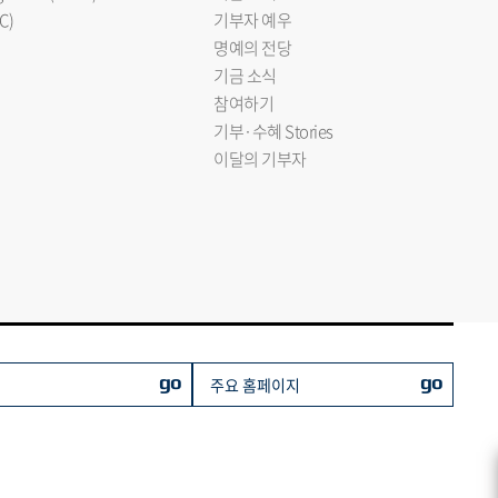
C)
기부자 예우
명예의 전당
기금 소식
참여하기
기부·수혜 Stories
이달의 기부자
go
go
주요 홈페이지