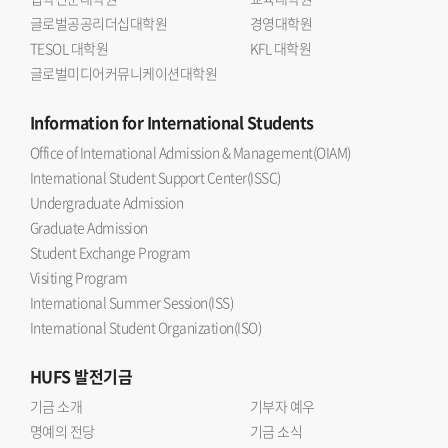
글로벌공공리더십대학원
경영대학원
TESOL 대학원
KFL 대학원
글로벌미디어커뮤니케이션대학원
Information
for International Students
Office of International Admission & Management(OIAM)
International Student Support Center(ISSC)
Undergraduate Admission
Graduate Admission
Student Exchange Program
Visiting Program
International Summer Session(ISS)
International Student Organization(ISO)
HUFS
발전기금
기금 소개
기부자 예우
명예의 전당
기금 소식