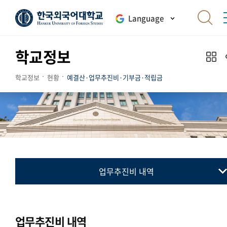
Language
학교정보
학교정보
현황
예결산·업무추진비·기부금·적립금
업무추진비 내역
예산공고
결산공고
업무추진비 내역
업무추진비 내역