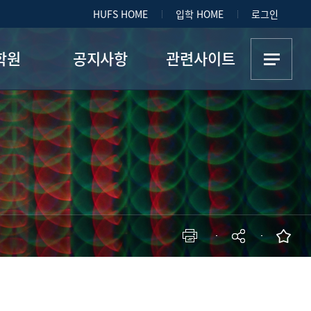
HUFS HOME
입학 HOME
로그인
학원
공지사항
관련사이트
대학원
학사공지
관련사이트
디어커뮤
장학공지
션대학원
홍보
언론대학
커리어공지
원
대학원게시판