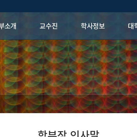
부소개
교수진
학사정보
대
장 인사말
현직교수
전공로드맵
일반
공소개
명예교수
전공필수
글로벌미
니케이
전&미션
세부전공교류
정치행정
생활동
7+1제도
련시설
현장실습제도
시는 길
졸업시험
학부장 인사말