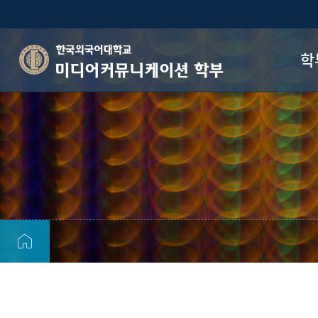
학
미디어커뮤니케이션 학부
학부
전
비
학
관
오